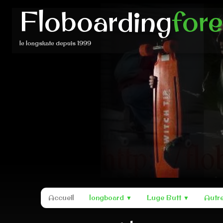
Floboarding
for
le longskate depuis 1999
Accueil
longboard
Luge Butt
Autr
▼
▼