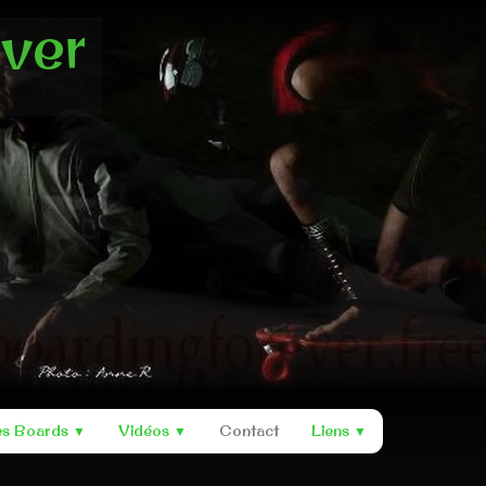
ever
es Boards
Vidéos
Contact
Liens
▼
▼
▼