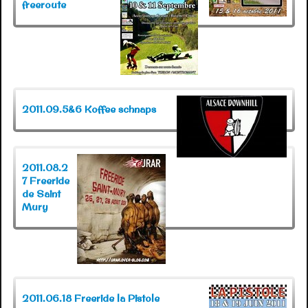
freeroute
Contact
Liens
▼
2011.09.5&6 Koffee schnaps
2011.08.2
7 Freeride
de Saint
Mury
2011.06.18 Freeride la Pistole