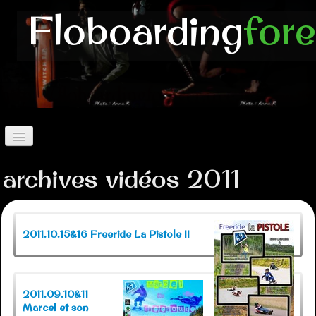
Floboarding
for
Accueil
archives vidéos 2011
longboard
▼
Luge Butt
▼
2011.10.15&16 Freeride La Pistole II
Autres Boards
▼
Vidéos
▼
2011.09.10&11
Marcel et son