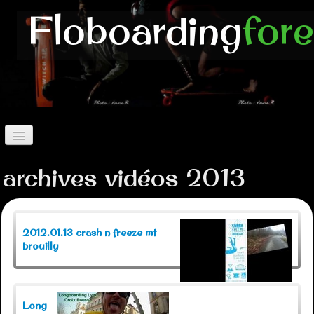
Floboarding
for
Accueil
archives vidéos 2013
longboard
▼
Luge Butt
▼
2012.01.13 crash n freeze mt
brouilly
Autres Boards
▼
Vidéos
▼
Long